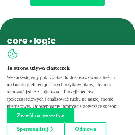
Ta strona używa ciasteczek
hello@core-logic.com
Wykorzystujemy pliki cookie do dostosowywania treści i
Core Logic Sp. z o.o.
Core Logic Services Sp. z o.o.
Feliksa Radwańskiego 15/1
Feliksa Radwańskiego 15/1
reklam do preferencji naszych użytkowników, aby móc
30-065 Kraków, Poland
30-065 Kraków, Poland
oferować jedne z najlepszych funkcji mediów
NIP: 6762484560
NIP: 6762479412
społecznościowych i analizować ruchu na naszej stronie
Regon: 360742116
Regon: 123200643
internetowej. Udostępniamy informacje dotyczące sposobu
KRS: 0000542498
KRS: 0000522077
korzystania z naszej strony naszym partnerom z zakresu
Zezwól na wszystkie
mediów społecznościowych, reklamy i analityki. Partnerzy
mogą łączyć te informacje z innymi danymi, które otrzymali
Spersonalizuj
Odmowa
Core Logic © 2026