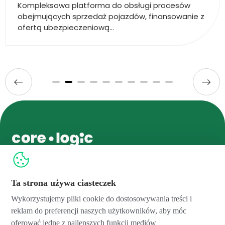
Kompleksowa platforma do obsługi procesów
obejmujących sprzedaż pojazdów, finansowanie z
ofertą ubezpieczeniową...
Ta strona używa ciasteczek
hello@core-logic.com
Wykorzystujemy pliki cookie do dostosowywania treści i
Core Logic Sp. z o.o.
Core Logic Services Sp. z o.o.
Feliksa Radwańskiego 15/1
Feliksa Radwańskiego 15/1
reklam do preferencji naszych użytkowników, aby móc
30-065 Kraków, Poland
30-065 Kraków, Poland
oferować jedne z najlepszych funkcji mediów