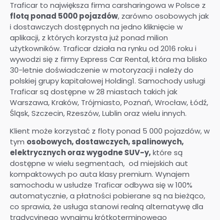
Traficar to największa firma carsharingowa w Polsce z
flotą ponad 5000 pojazdów
, zarówno osobowych jak
i dostawczych dostępnych na jedno kliknięcie w
aplikacji, z których korzysta już ponad milion
użytkowników. Traficar działa na rynku od 2016 roku i
wywodzi się z firmy Express Car Rental, która ma blisko
30-letnie doświadczenie w motoryzacji i należy do
polskiej grupy kapitałowej Holding1. Samochody usługi
Traficar są dostępne w 28 miastach takich jak
Warszawa, Kraków, Trójmiasto, Poznań, Wrocław, Łódź,
Śląsk, Szczecin, Rzeszów, Lublin oraz wielu innych.
Klient może korzystać z floty ponad 5 000 pojazdów, w
tym
osobowych, dostawczych, spalinowych,
elektrycznych oraz wygodne SUV-y,
które są
dostępne w wielu segmentach, od miejskich aut
kompaktowych po auta klasy premium. Wynajem
samochodu w usłudze Traficar odbywa się w 100%
automatycznie, a płatności pobierane są na bieżąco,
co sprawia, że usługa stanowi realną alternatywę dla
tradycyjnego wynajmu krótkoterminowego