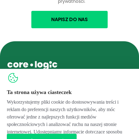
prywatności.
Ta strona używa ciasteczek
hello@core-logic.com
Wykorzystujemy pliki cookie do dostosowywania treści i
Core Logic Sp. z o.o.
Core Logic Services Sp. z o.o.
Feliksa Radwańskiego 15/1
Feliksa Radwańskiego 15/1
reklam do preferencji naszych użytkowników, aby móc
30-065 Kraków, Poland
30-065 Kraków, Poland
oferować jedne z najlepszych funkcji mediów
NIP: 6762484560
NIP: 6762479412
społecznościowych i analizować ruchu na naszej stronie
Regon: 360742116
Regon: 123200643
internetowej. Udostępniamy informacje dotyczące sposobu
KRS: 0000542498
KRS: 0000522077