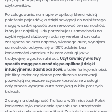
użytkowników.
Po zalogowaniu, na mapie w aplikacji klienci widzą
położenie pojazdów, a dzięki nawigacji do najbliższego
mogą w szybki sposób zarezerwować ten samochód,
który jest najbliżej. Gdy potrzebujesz samochodu na
szybki wyjazd służbowy, rodzinny weekend czy auto
zastępcze na czas naprawy własnego auta, wynajem
samochodu odbywa się w 100% zdalnie, bez
konieczności kontaktu z biurem obsługi, jak w
tradycyjnej wypożyczalni aut.
Użytkownicy w łatwy
sposób mogą poruszać się po aplikacji dzięki
intuicyjnemu dashboardowi
, a takie funkcjonalności,
jak: filtry, radar czy płatne przedłużenie rezerwacji
pozwalają na jeszcze szybsze korzystanie z usługi i
cały proces wynajmu auta zamykają w kilku prostych
krokach.
Z uwagi na dostępność Traficara w 28 miastach Polski
konieczne było znalezienie sposobu na zarządzanie
strefami parkowania w aplikacji. Zostało to rozwiązane