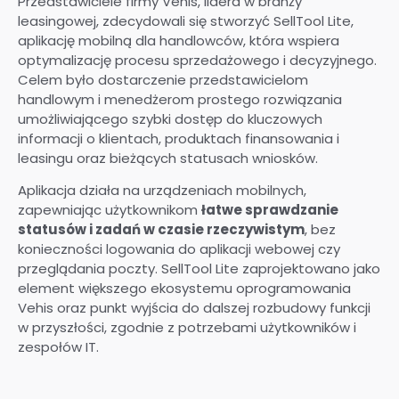
Przedstawiciele firmy Vehis, lidera w branży
leasingowej, zdecydowali się stworzyć SellTool Lite,
aplikację mobilną dla handlowców, która wspiera
optymalizację procesu sprzedażowego i decyzyjnego.
Celem było dostarczenie przedstawicielom
handlowym i menedżerom prostego rozwiązania
umożliwiającego szybki dostęp do kluczowych
informacji o klientach, produktach finansowania i
leasingu oraz bieżących statusach wniosków.
Aplikacja działa na urządzeniach mobilnych,
zapewniając użytkownikom
łatwe sprawdzanie
statusów i zadań w czasie rzeczywistym
, bez
konieczności logowania do aplikacji webowej czy
przeglądania poczty. SellTool Lite zaprojektowano jako
element większego ekosystemu oprogramowania
Vehis oraz punkt wyjścia do dalszej rozbudowy funkcji
w przyszłości, zgodnie z potrzebami użytkowników i
zespołów IT.