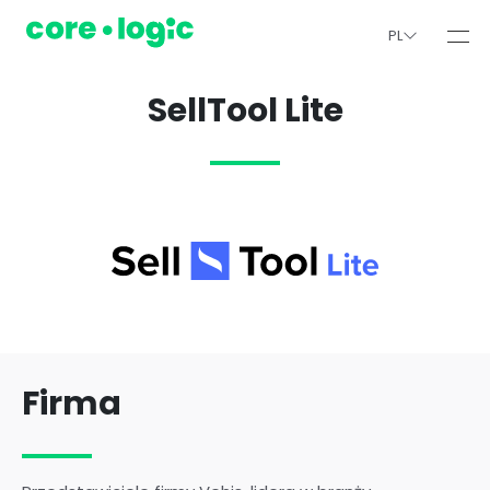
PL
SellTool Lite
Firma