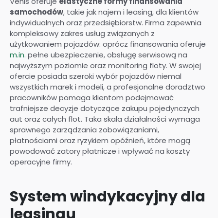
Vehis oferuje
elastyczne formy finansowania
samochodów
, takie jak najem i leasing, dla klientów
indywidualnych oraz przedsiębiorstw. Firma zapewnia
kompleksowy zakres usług związanych z
użytkowaniem pojazdów: oprócz finansowania oferuje
m.in
. pełne ubezpieczenie, obsługę serwisową na
najwyższym poziomie oraz monitoring floty. W swojej
ofercie posiada szeroki wybór pojazdów niemal
wszystkich marek i modeli, a profesjonalne doradztwo
pracowników pomaga klientom podejmować
trafniejsze decyzje dotyczące zakupu pojedynczych
aut oraz całych flot. Taka skala działalności wymaga
sprawnego zarządzania zobowiązaniami,
płatnościami oraz ryzykiem opóźnień, które mogą
powodować zatory płatnicze i wpływać na koszty
operacyjne firmy.
System windykacyjny dla
leasingu