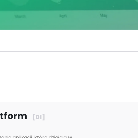
atform
[01]
ie aplikacji, które działają w