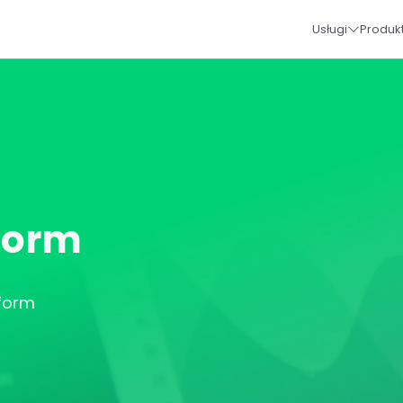
Usługi
Produk
tform
tform