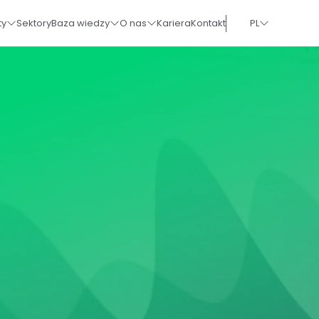
ty
Sektory
Baza wiedzy
O nas
Kariera
Kontakt
PL