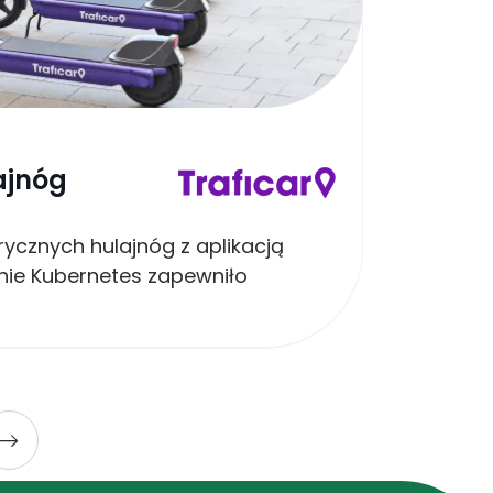
e-mobil
ajnóg
Dyna
trycznych hulajnóg z aplikacją
System
nie Kubernetes zapewniło
mocy m